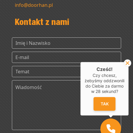
info@doorhan.pl
Kontakt z nami
Cześć!
Czy chcesz,
żebyśmy oddzwonili
do Ciebie za darmo
w
28
sekund?
TAK