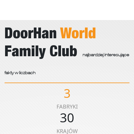
DoorHan
World
Family Club
najbardziej interesujące
fakty w liczbach
3
FABRYKI
30
KRAJÓW