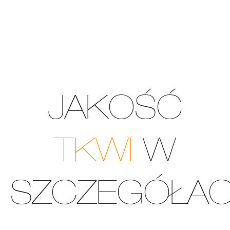
Komfortowe rozwiązania dla Twojego garażu
Wachlarz zastosowań dla przemysłu
BRAMY GARAŻOWE
BRAMY PRZEMYSŁOWE
JAKOŚĆ
PRODUCENT BRAM
TKWI
W
SZCZEGÓŁA