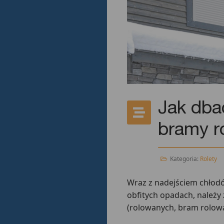
Jak dbać
bramy r
Kategoria:
Rolety
Wraz z nadejściem chłod
obfitych opadach, należy
(rolowanych, bram rolow