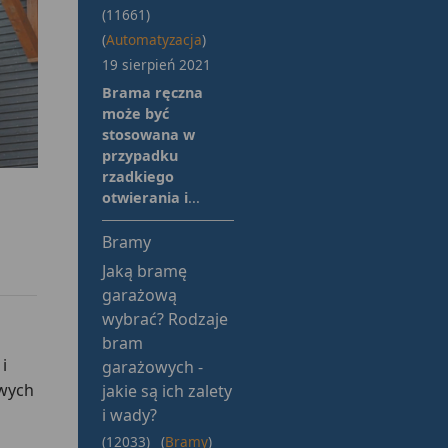
(11661)
(
Automatyzacja
)
19 sierpień 2021
Brama ręczna
może być
stosowana w
przypadku
rzadkiego
otwierania i
...
Bramy
Jaką bramę
garażową
wybrać? Rodzaje
bram
i
garażowych -
owych
jakie są ich zalety
i wady?
(12033)
(
Bramy
)