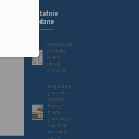
ki.
Ostatnio
e.
eduled call
dodane
lub
Rozpoczęcie
let i
produkcji
elefonu w formacie E164
rolet z
ukrytą
skrzynką
Jaką bramę
garażową
wybrać?
Rodzaje
bram
garażowych
- jakie są
ich zalety i
wady?