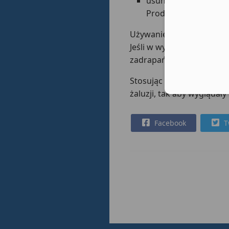
usunąć ciała obce (mał
Produkt może być cz
Używanie rolet i bram ro
Jeśli w wyniku niedbałeg
zadrapań, gwarancja na p
Stosując się do naszych 
żaluzji, tak aby wyglądały
Facebook
T