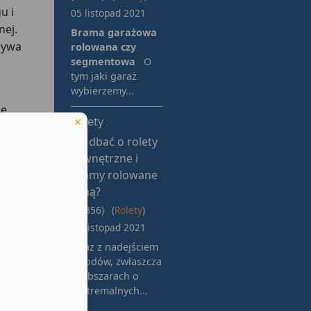
u i
05 listopad 2021
nej.
Brama garażowa
rywa
rolowana czy
segmentowa
O
tym jaki garaż
wybierzemy...
ię
Rolety
oku.
Jak dbać o rolety
b
zewnętrzne i
bramy rolowane
zimą?
ć
(10356)
(
Rolety
)
03 listopad 2021
ne
Wraz z nadejściem
chłodów, zwłaszcza
w obszarach o
ekstremalnych...