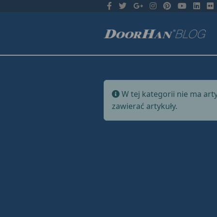
Informacja
W tej kategorii nie ma art
zawierać artykuły.