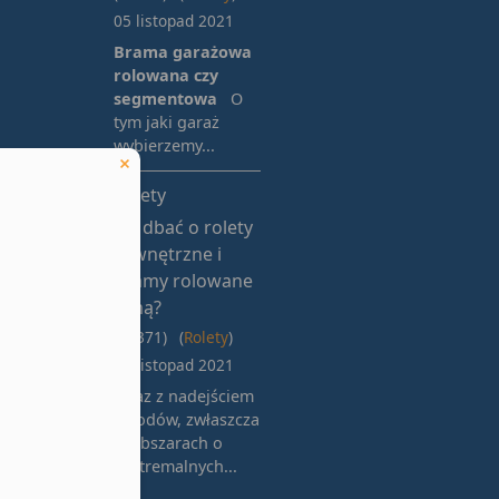
05 listopad 2021
Brama garażowa
rolowana czy
segmentowa
O
tym jaki garaż
wybierzemy...
Rolety
Jak dbać o rolety
zewnętrzne i
bramy rolowane
zimą?
(10371)
(
Rolety
)
03 listopad 2021
Wraz z nadejściem
chłodów, zwłaszcza
w obszarach o
ekstremalnych...