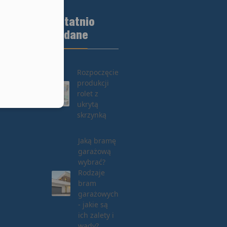
lefonu w formacie E164
Ostatnio
dodane
Rozpoczęcie
produkcji
rolet z
ukrytą
skrzynką
Jaką bramę
garażową
wybrać?
Rodzaje
bram
garażowych
- jakie są
ich zalety i
wady?