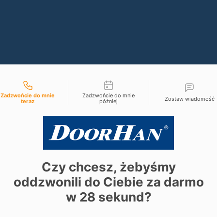
liwości kontaktu
Zadzwońcie do mnie
Zadzwońcie do mnie
Zostaw wiadomość
teraz
później
Czy chcesz, żebyśmy
oddzwonili do Ciebie za darmo
w
28
sekund?