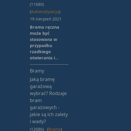
(11680)
(
Automatyzacja
)
19 sierpień 2021
Brama ręczna
może być
stosowana w
przypadku
rzadkiego
otwierania i
...
Bramy
Jaką bramę
garażową
wybrać? Rodzaje
bram
garażowych -
jakie są ich zalety
i wady?
(12086)
(
Bramy
)