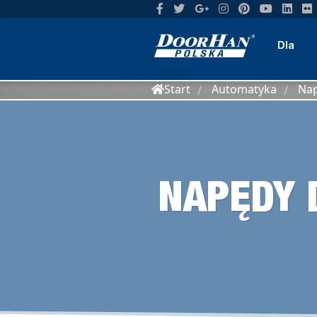
Dla
Start
Automatyka
Nap
/
/
domu
NAPĘDY 