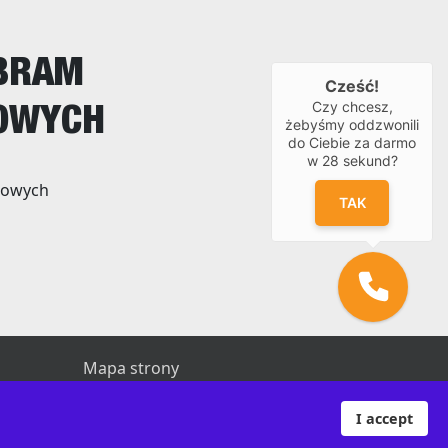
 BRAM
Cześć!
Czy chcesz,
OWYCH
żebyśmy oddzwonili
do Ciebie za darmo
w
28
sekund?
kowych
TAK
Mapa strony
I accept