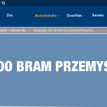
Dla
Serwis
Automatyka
DoorHan
ędy i siłowniki
Napędy do bram przemysłowych
/
przemysłu
DO BRAM PRZEM