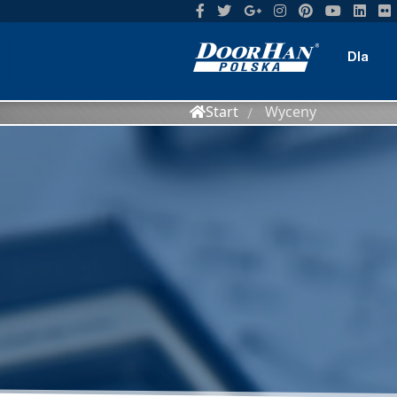
Dla
Start
Wyceny
/
domu