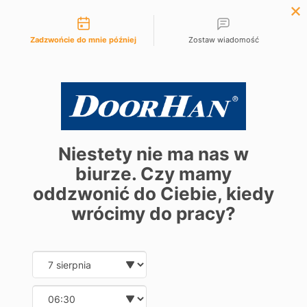
Możliwości kontaktu
+48 61 881 97 10
Zadzwońcie do mnie później
Zostaw wiadomość
Niestety nie ma nas w
biurze. Czy mamy
oddzwonić do Ciebie, kiedy
wrócimy do pracy?
Date and time slection for sch
Wybierz datę
Wybierz godzinę